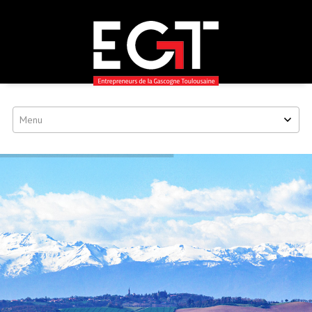
EGT
Passer
au
contenu