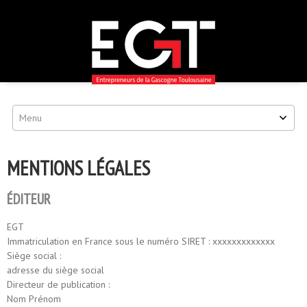
EGT
Passer
au
contenu
MENTIONS LÉGALES
ÉDITEUR
EGT
Immatriculation en France sous le numéro SIRET : xxxxxxxxxxxxx
Siège social :
adresse du siège social
Directeur de publication :
Nom Prénom