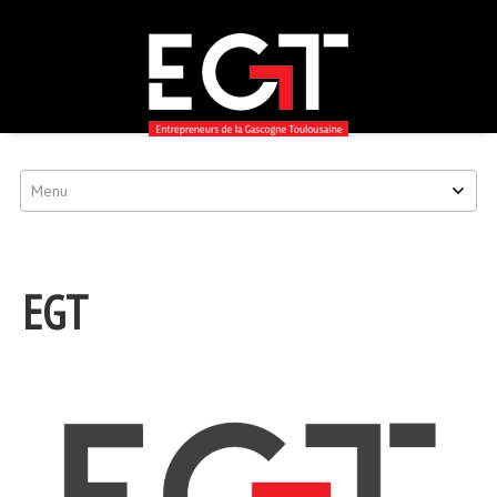
EGT
Passer
au
contenu
EGT