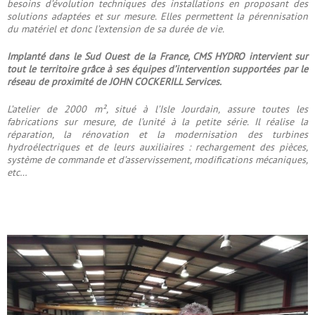
besoins d’évolution techniques des installations en proposant des
solutions adaptées et sur mesure. Elles permettent la pérennisation
du matériel et donc l’extension de sa durée de vie.
Implanté dans le Sud Ouest de la France, CMS HYDRO intervient sur
tout le territoire grâce à ses équipes d’intervention supportées par le
réseau de proximité de JOHN COCKERILL Services.
L’atelier de 2000 m², situé à l’Isle Jourdain, assure toutes les
fabrications sur mesure, de l’unité à la petite série. Il réalise la
réparation, la rénovation et la modernisation des turbines
hydroélectriques et de leurs auxiliaires : rechargement des pièces,
système de commande et d’asservissement, modifications mécaniques,
etc…