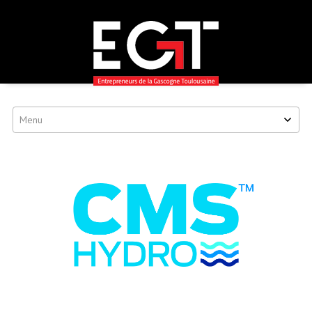
EGT
Passer
au
contenu